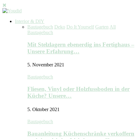
Interior & DIY
Bautagebuch
Deko
Do It Yourself
Garten
All
Bautagebuch
Mit Stelzlagern ebenerdig ins Fertighaus –
Unsere Erfahrung…
5. November 2021
Bautagebuch
Fliesen, Vinyl oder Holzfussboden in der
Küche? Unsere…
5. Oktober 2021
Bautagebuch
Bauanleitung Küchenschränke verkoffern