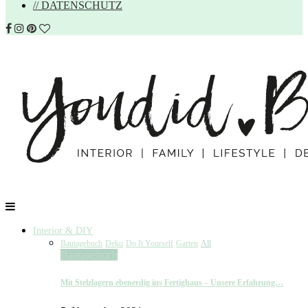
// DATENSCHUTZ
Interior & DIY
Bautagebuch
Deko
Do It Yourself
Garten
All
Bautagebuch
Mit Stelzlagern ebenerdig ins Fertighaus – Unsere Erfahrung…