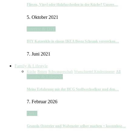
Fliesen, Vinyl oder Holzfussboden in der Küche? Unsere…
5. Oktober 2021
Interior & DIY
DIY Katzenklo in einem IKEA Besta Schrank verstecken…
7. Juni 2021
Family & Lifestyle
Küche
Reisen
Schwangerschaft
Wunschzettel Kinderzimmer
All
Family & Lifestyle
Meine Erfahrung mit der HCG Stoffwechselkur und den…
7. Februar 2026
Deko
Granola Ostereier und Wabeneier selber machen + kostenlose…