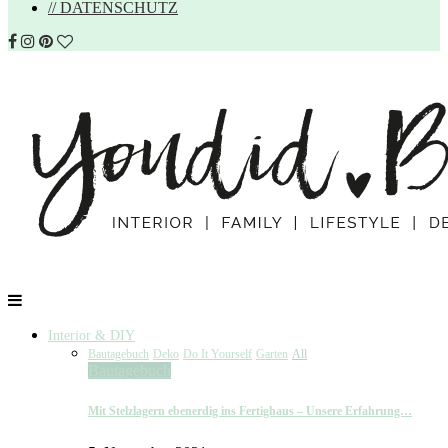
// DATENSCHUTZ
Interior & DIY
Bautagebuch
Deko
Do It Yourself
Garten
All
Bautagebuch
Mit Stelzlagern ebenerdig ins Fertighaus – Unsere Erfahrung…