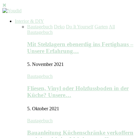
Interior & DIY
Bautagebuch
Deko
Do It Yourself
Garten
All
Bautagebuch
Mit Stelzlagern ebenerdig ins Fertighaus –
Unsere Erfahrung…
5. November 2021
Bautagebuch
Fliesen, Vinyl oder Holzfussboden in der
Küche? Unsere…
5. Oktober 2021
Bautagebuch
Bauanleitung Küchenschränke verkoffern