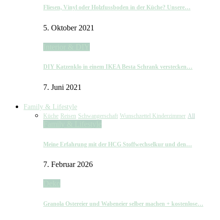
Fliesen, Vinyl oder Holzfussboden in der Küche? Unsere…
5. Oktober 2021
Interior & DIY
DIY Katzenklo in einem IKEA Besta Schrank verstecken…
7. Juni 2021
Family & Lifestyle
Küche
Reisen
Schwangerschaft
Wunschzettel Kinderzimmer
All
Family & Lifestyle
Meine Erfahrung mit der HCG Stoffwechselkur und den…
7. Februar 2026
Deko
Granola Ostereier und Wabeneier selber machen + kostenlose…