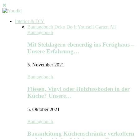
Interior & DIY
Bautagebuch
Deko
Do It Yourself
Garten
All
Bautagebuch
Mit Stelzlagern ebenerdig ins Fertighaus –
Unsere Erfahrung…
5. November 2021
Bautagebuch
Fliesen, Vinyl oder Holzfussboden in der
Küche? Unsere…
5. Oktober 2021
Bautagebuch
Bauanleitung Küchenschränke verkoffern