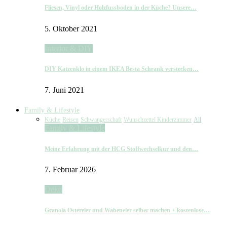
Fliesen, Vinyl oder Holzfussboden in der Küche? Unsere…
5. Oktober 2021
Interior & DIY
DIY Katzenklo in einem IKEA Besta Schrank verstecken…
7. Juni 2021
Family & Lifestyle
Küche
Reisen
Schwangerschaft
Wunschzettel Kinderzimmer
All
Family & Lifestyle
Meine Erfahrung mit der HCG Stoffwechselkur und den…
7. Februar 2026
Deko
Granola Ostereier und Wabeneier selber machen + kostenlose…