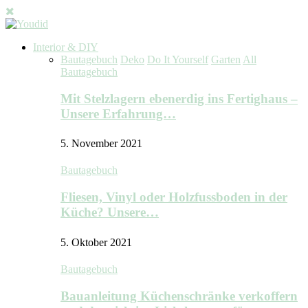
Interior & DIY
Bautagebuch
Deko
Do It Yourself
Garten
All
Bautagebuch
Mit Stelzlagern ebenerdig ins Fertighaus –
Unsere Erfahrung…
5. November 2021
Bautagebuch
Fliesen, Vinyl oder Holzfussboden in der
Küche? Unsere…
5. Oktober 2021
Bautagebuch
Bauanleitung Küchenschränke verkoffern