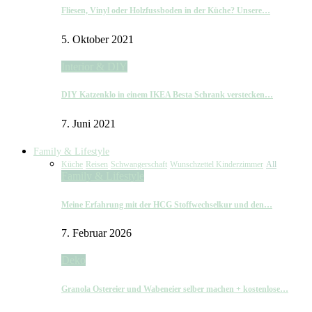
Fliesen, Vinyl oder Holzfussboden in der Küche? Unsere…
5. Oktober 2021
Interior & DIY
DIY Katzenklo in einem IKEA Besta Schrank verstecken…
7. Juni 2021
Family & Lifestyle
Küche
Reisen
Schwangerschaft
Wunschzettel Kinderzimmer
All
Family & Lifestyle
Meine Erfahrung mit der HCG Stoffwechselkur und den…
7. Februar 2026
Deko
Granola Ostereier und Wabeneier selber machen + kostenlose…