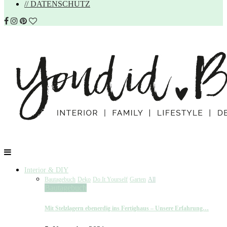
// DATENSCHUTZ
Interior & DIY
Bautagebuch
Deko
Do It Yourself
Garten
All
Bautagebuch
Mit Stelzlagern ebenerdig ins Fertighaus – Unsere Erfahrung…