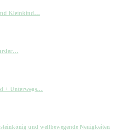
und Kleinkind…
arder…
ind + Unterwegs…
hsteinkönig und weltbewegende Neuigkeiten