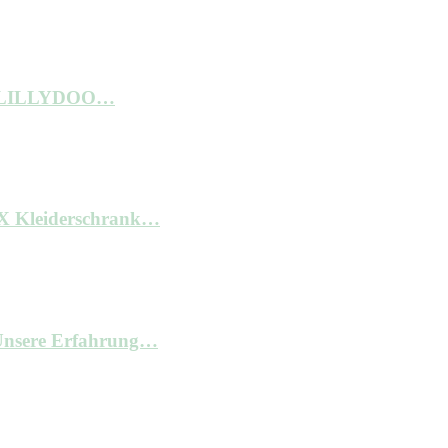
ne LILLYDOO…
AX Kleiderschrank…
– Unsere Erfahrung…