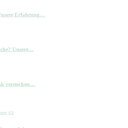
– Unsere Erfahrung…
Küche? Unsere…
nk verstecken…
mmer
All