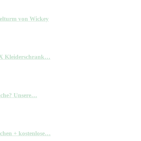
ielturm von Wickey
AX Kleiderschrank…
Küche? Unsere…
achen + kostenlose…