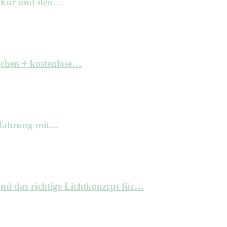
elkur und den…
achen + kostenlose…
Erfahrung mit…
nd das richtige Lichtkonzept für…