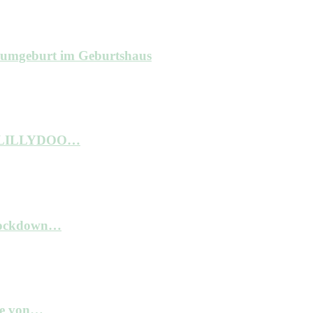
raumgeburt im Geburtshaus
ne LILLYDOO…
 Lockdown…
kte von…