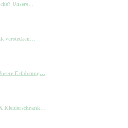
Küche? Unsere…
nk verstecken…
– Unsere Erfahrung…
AX Kleiderschrank…