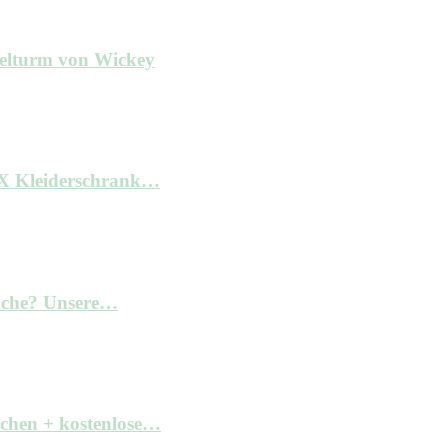
ielturm von Wickey
AX Kleiderschrank…
Küche? Unsere…
achen + kostenlose…