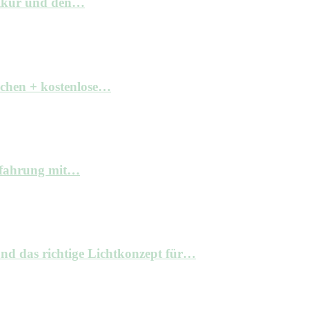
elkur und den…
achen + kostenlose…
Erfahrung mit…
nd das richtige Lichtkonzept für…