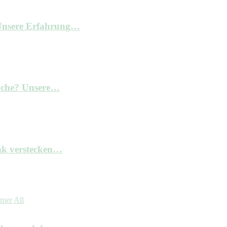
– Unsere Erfahrung…
Küche? Unsere…
nk verstecken…
mmer
All