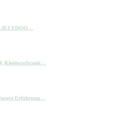
ne LILLYDOO…
AX Kleiderschrank…
– Unsere Erfahrung…