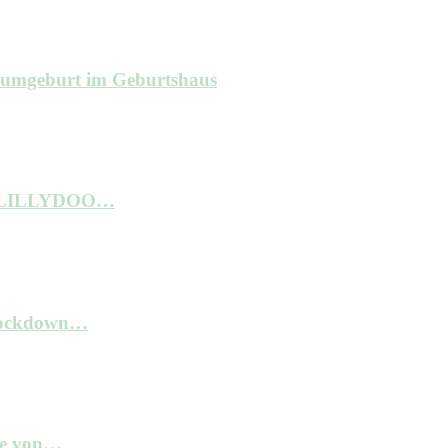
raumgeburt im Geburtshaus
ne LILLYDOO…
 Lockdown…
kte von…