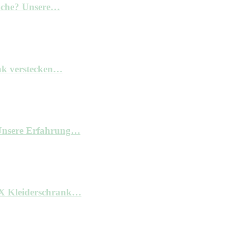
Küche? Unsere…
nk verstecken…
– Unsere Erfahrung…
AX Kleiderschrank…