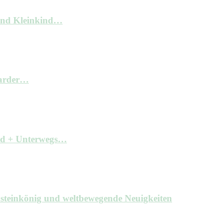
und Kleinkind…
arder…
ind + Unterwegs…
hsteinkönig und weltbewegende Neuigkeiten