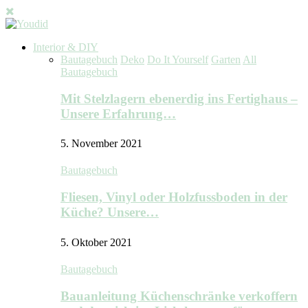
Interior & DIY
Bautagebuch
Deko
Do It Yourself
Garten
All
Bautagebuch
Mit Stelzlagern ebenerdig ins Fertighaus –
Unsere Erfahrung…
5. November 2021
Bautagebuch
Fliesen, Vinyl oder Holzfussboden in der
Küche? Unsere…
5. Oktober 2021
Bautagebuch
Bauanleitung Küchenschränke verkoffern