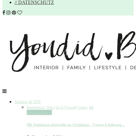
// DATENSCHUTZ
Interior & DIY
Bautagebuch
Deko
Do It Yourself
Garten
All
Bautagebuch
Mit Stelzlagern ebenerdig ins Fertighaus – Unsere Erfahrung…