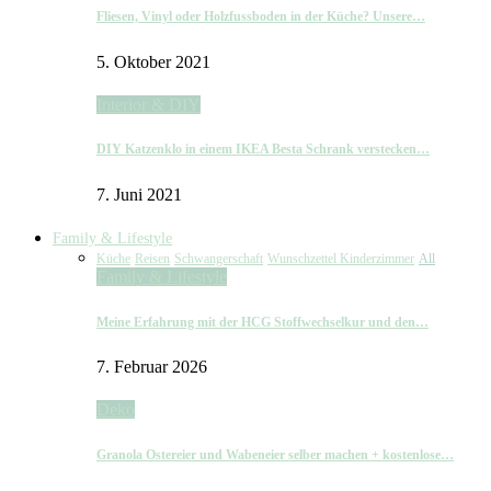
Fliesen, Vinyl oder Holzfussboden in der Küche? Unsere…
5. Oktober 2021
Interior & DIY
DIY Katzenklo in einem IKEA Besta Schrank verstecken…
7. Juni 2021
Family & Lifestyle
Küche
Reisen
Schwangerschaft
Wunschzettel Kinderzimmer
All
Family & Lifestyle
Meine Erfahrung mit der HCG Stoffwechselkur und den…
7. Februar 2026
Deko
Granola Ostereier und Wabeneier selber machen + kostenlose…