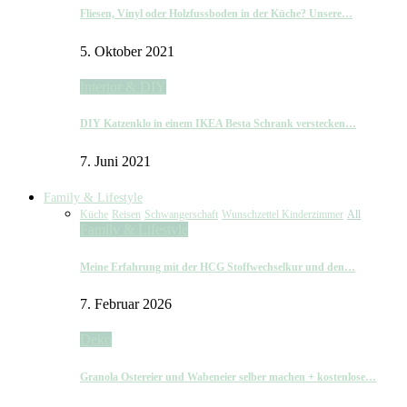
Fliesen, Vinyl oder Holzfussboden in der Küche? Unsere…
5. Oktober 2021
Interior & DIY
DIY Katzenklo in einem IKEA Besta Schrank verstecken…
7. Juni 2021
Family & Lifestyle
Küche
Reisen
Schwangerschaft
Wunschzettel Kinderzimmer
All
Family & Lifestyle
Meine Erfahrung mit der HCG Stoffwechselkur und den…
7. Februar 2026
Deko
Granola Ostereier und Wabeneier selber machen + kostenlose…