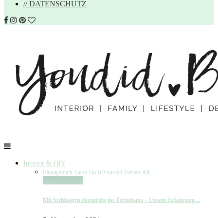
// DATENSCHUTZ
Interior & DIY
Bautagebuch
Deko
Do It Yourself
Garten
All
Bautagebuch
Mit Stelzlagern ebenerdig ins Fertighaus – Unsere Erfahrung…