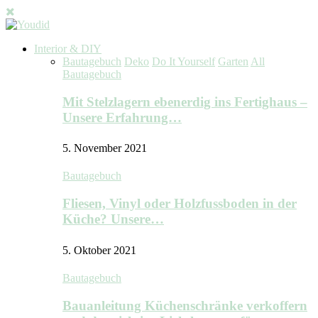
Interior & DIY
Bautagebuch
Deko
Do It Yourself
Garten
All
Bautagebuch
Mit Stelzlagern ebenerdig ins Fertighaus –
Unsere Erfahrung…
5. November 2021
Bautagebuch
Fliesen, Vinyl oder Holzfussboden in der
Küche? Unsere…
5. Oktober 2021
Bautagebuch
Bauanleitung Küchenschränke verkoffern