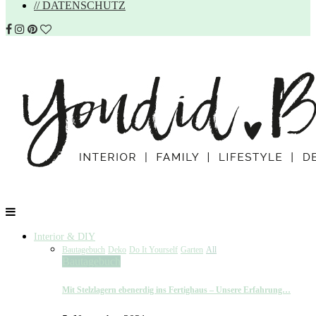
// DATENSCHUTZ
Interior & DIY
Bautagebuch
Deko
Do It Yourself
Garten
All
Bautagebuch
Mit Stelzlagern ebenerdig ins Fertighaus – Unsere Erfahrung…