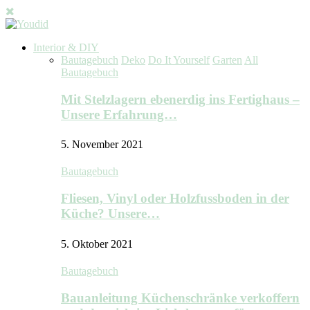
Interior & DIY
Bautagebuch
Deko
Do It Yourself
Garten
All
Bautagebuch
Mit Stelzlagern ebenerdig ins Fertighaus –
Unsere Erfahrung…
5. November 2021
Bautagebuch
Fliesen, Vinyl oder Holzfussboden in der
Küche? Unsere…
5. Oktober 2021
Bautagebuch
Bauanleitung Küchenschränke verkoffern