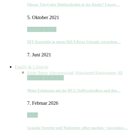
Fliesen, Vinyl oder Holzfussboden in der Küche? Unsere…
5. Oktober 2021
Interior & DIY
DIY Katzenklo in einem IKEA Besta Schrank verstecken…
7. Juni 2021
Family & Lifestyle
Küche
Reisen
Schwangerschaft
Wunschzettel Kinderzimmer
All
Family & Lifestyle
Meine Erfahrung mit der HCG Stoffwechselkur und den…
7. Februar 2026
Deko
Granola Ostereier und Wabeneier selber machen + kostenlose…