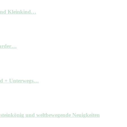
und Kleinkind…
arder…
ind + Unterwegs…
hsteinkönig und weltbewegende Neuigkeiten