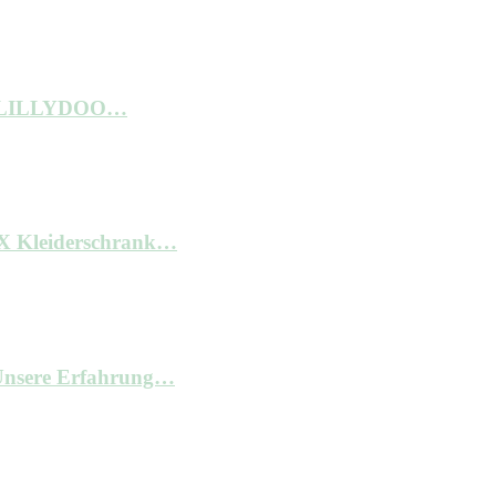
ne LILLYDOO…
AX Kleiderschrank…
– Unsere Erfahrung…