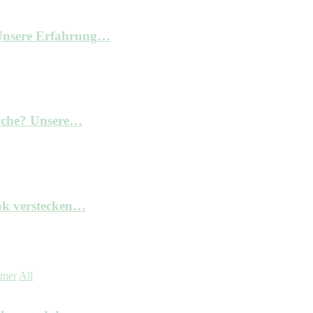
– Unsere Erfahrung…
Küche? Unsere…
nk verstecken…
mmer
All