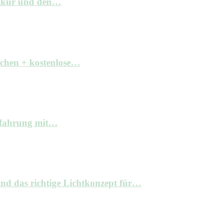
elkur und den…
achen + kostenlose…
Erfahrung mit…
nd das richtige Lichtkonzept für…