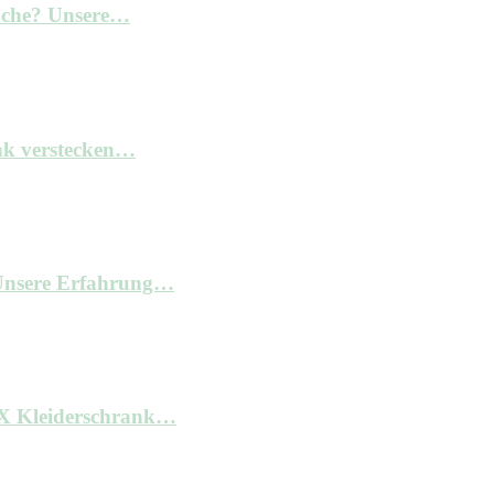
Küche? Unsere…
nk verstecken…
– Unsere Erfahrung…
AX Kleiderschrank…