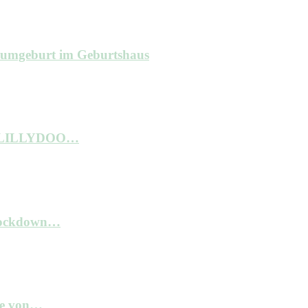
raumgeburt im Geburtshaus
ne LILLYDOO…
 Lockdown…
kte von…