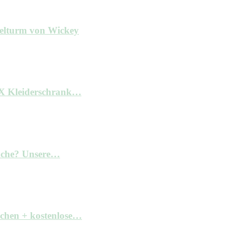
ielturm von Wickey
AX Kleiderschrank…
Küche? Unsere…
achen + kostenlose…