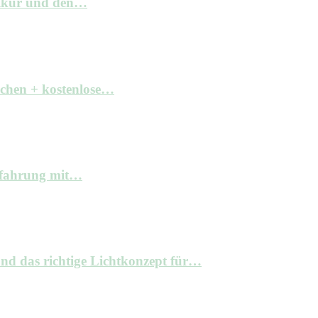
elkur und den…
achen + kostenlose…
Erfahrung mit…
nd das richtige Lichtkonzept für…