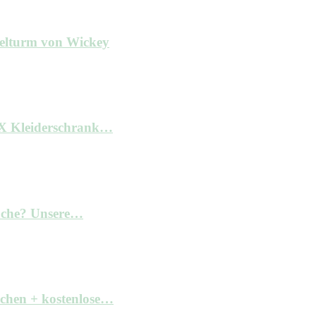
ielturm von Wickey
AX Kleiderschrank…
Küche? Unsere…
achen + kostenlose…