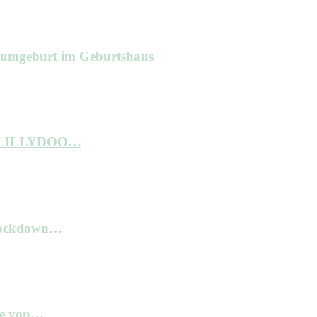
raumgeburt im Geburtshaus
ne LILLYDOO…
 Lockdown…
kte von…