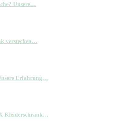
Küche? Unsere…
nk verstecken…
– Unsere Erfahrung…
AX Kleiderschrank…