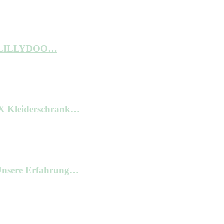
ne LILLYDOO…
AX Kleiderschrank…
– Unsere Erfahrung…