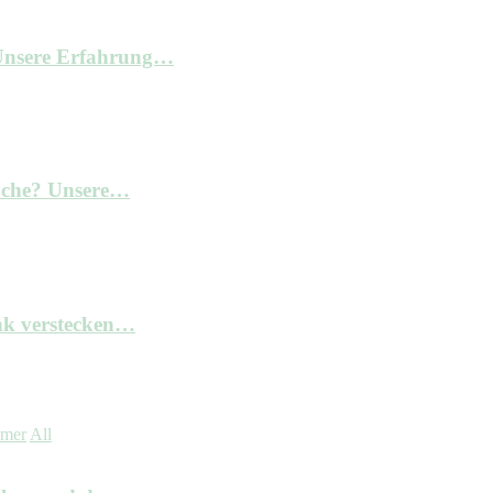
– Unsere Erfahrung…
Küche? Unsere…
nk verstecken…
mmer
All