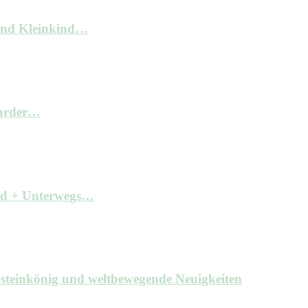
und Kleinkind…
arder…
ind + Unterwegs…
hsteinkönig und weltbewegende Neuigkeiten