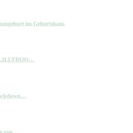
raumgeburt im Geburtshaus
ne LILLYDOO…
 Lockdown…
kte von…