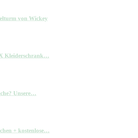
ielturm von Wickey
AX Kleiderschrank…
Küche? Unsere…
achen + kostenlose…