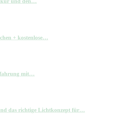
elkur und den…
achen + kostenlose…
Erfahrung mit…
nd das richtige Lichtkonzept für…