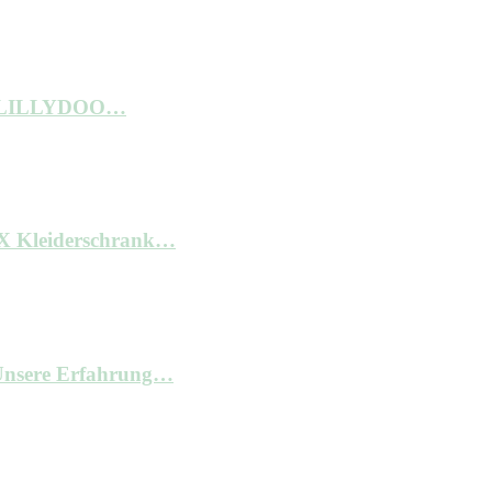
ne LILLYDOO…
AX Kleiderschrank…
– Unsere Erfahrung…