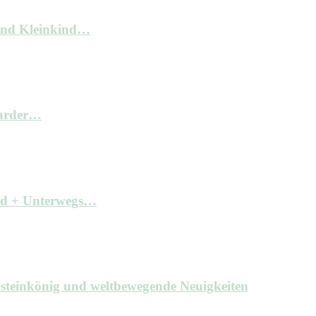
und Kleinkind…
arder…
ind + Unterwegs…
hsteinkönig und weltbewegende Neuigkeiten