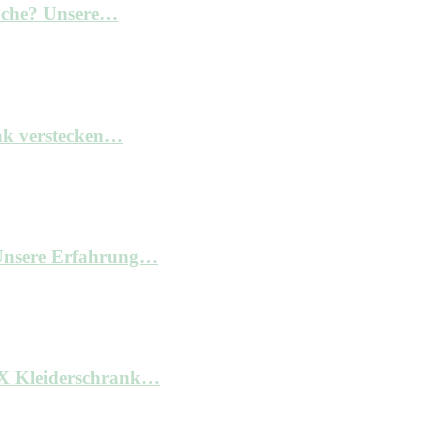
Küche? Unsere…
nk verstecken…
– Unsere Erfahrung…
AX Kleiderschrank…