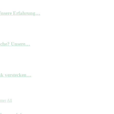
– Unsere Erfahrung…
Küche? Unsere…
nk verstecken…
mmer
All