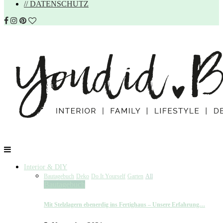
// DATENSCHUTZ
Interior & DIY
Bautagebuch
Deko
Do It Yourself
Garten
All
Bautagebuch
Mit Stelzlagern ebenerdig ins Fertighaus – Unsere Erfahrung…