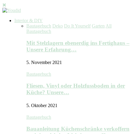
Interior & DIY
Bautagebuch
Deko
Do It Yourself
Garten
All
Bautagebuch
Mit Stelzlagern ebenerdig ins Fertighaus –
Unsere Erfahrung…
5. November 2021
Bautagebuch
Fliesen, Vinyl oder Holzfussboden in der
Küche? Unsere…
5. Oktober 2021
Bautagebuch
Bauanleitung Küchenschränke verkoffern