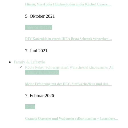
Fliesen, Vinyl oder Holzfussboden in der Küche? Unsere…
5. Oktober 2021
Interior & DIY
DIY Katzenklo in einem IKEA Besta Schrank verstecken…
7. Juni 2021
Family & Lifestyle
Küche
Reisen
Schwangerschaft
Wunschzettel Kinderzimmer
All
Family & Lifestyle
Meine Erfahrung mit der HCG Stoffwechselkur und den…
7. Februar 2026
Deko
Granola Ostereier und Wabeneier selber machen + kostenlose…