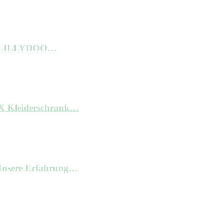
ne LILLYDOO…
AX Kleiderschrank…
– Unsere Erfahrung…