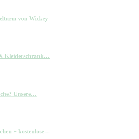
ielturm von Wickey
AX Kleiderschrank…
Küche? Unsere…
achen + kostenlose…