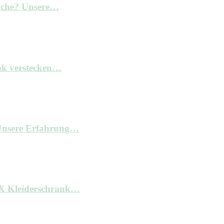
Küche? Unsere…
nk verstecken…
– Unsere Erfahrung…
AX Kleiderschrank…