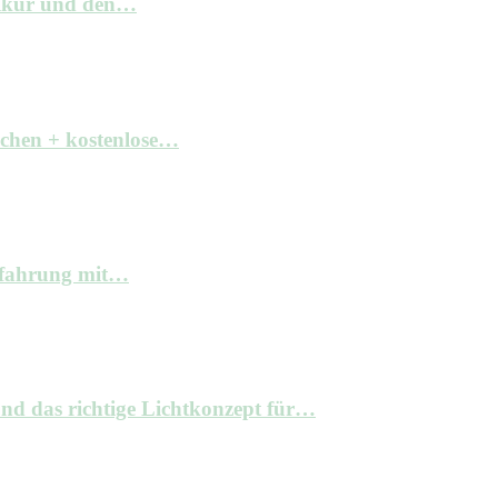
elkur und den…
achen + kostenlose…
Erfahrung mit…
nd das richtige Lichtkonzept für…