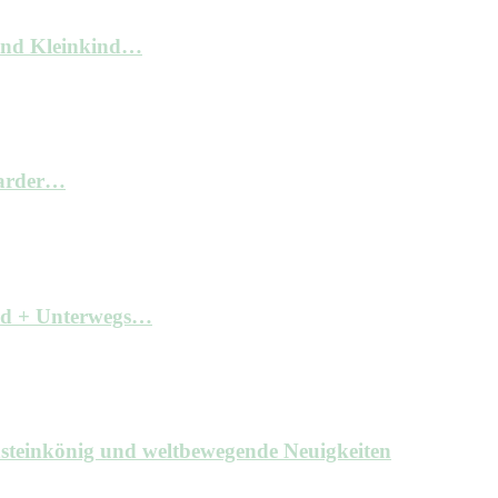
und Kleinkind…
arder…
ind + Unterwegs…
hsteinkönig und weltbewegende Neuigkeiten