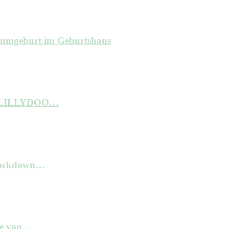
raumgeburt im Geburtshaus
ne LILLYDOO…
 Lockdown…
kte von…