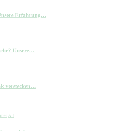
– Unsere Erfahrung…
Küche? Unsere…
nk verstecken…
mmer
All