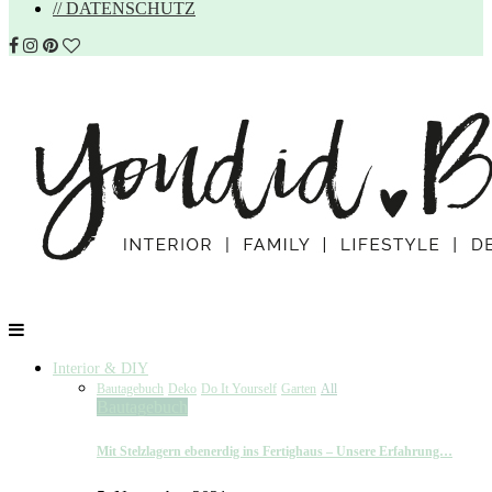
// DATENSCHUTZ
Interior & DIY
Bautagebuch
Deko
Do It Yourself
Garten
All
Bautagebuch
Mit Stelzlagern ebenerdig ins Fertighaus – Unsere Erfahrung…