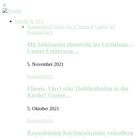
Interior & DIY
Bautagebuch
Deko
Do It Yourself
Garten
All
Bautagebuch
Mit Stelzlagern ebenerdig ins Fertighaus –
Unsere Erfahrung…
5. November 2021
Bautagebuch
Fliesen, Vinyl oder Holzfussboden in der
Küche? Unsere…
5. Oktober 2021
Bautagebuch
Bauanleitung Küchenschränke verkoffern