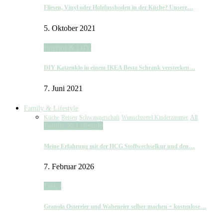
Fliesen, Vinyl oder Holzfussboden in der Küche? Unsere…
5. Oktober 2021
Interior & DIY
DIY Katzenklo in einem IKEA Besta Schrank verstecken…
7. Juni 2021
Family & Lifestyle
Küche
Reisen
Schwangerschaft
Wunschzettel Kinderzimmer
All
Family & Lifestyle
Meine Erfahrung mit der HCG Stoffwechselkur und den…
7. Februar 2026
Deko
Granola Ostereier und Wabeneier selber machen + kostenlose…