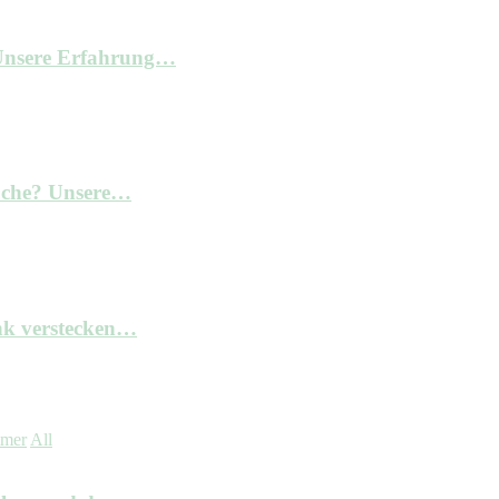
– Unsere Erfahrung…
Küche? Unsere…
nk verstecken…
mmer
All