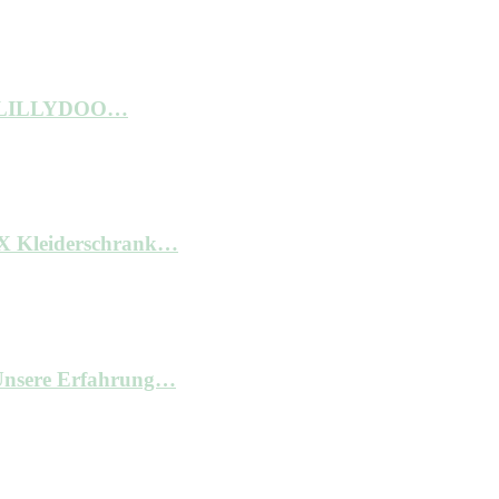
ne LILLYDOO…
AX Kleiderschrank…
– Unsere Erfahrung…