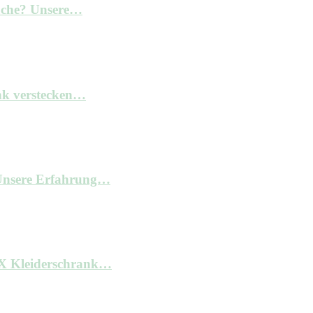
Küche? Unsere…
nk verstecken…
– Unsere Erfahrung…
AX Kleiderschrank…