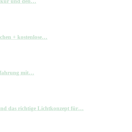
elkur und den…
achen + kostenlose…
Erfahrung mit…
nd das richtige Lichtkonzept für…