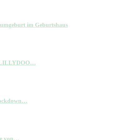
raumgeburt im Geburtshaus
ne LILLYDOO…
 Lockdown…
kte von…