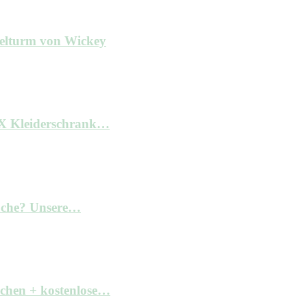
ielturm von Wickey
AX Kleiderschrank…
Küche? Unsere…
achen + kostenlose…