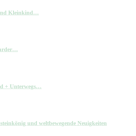
und Kleinkind…
arder…
ind + Unterwegs…
hsteinkönig und weltbewegende Neuigkeiten