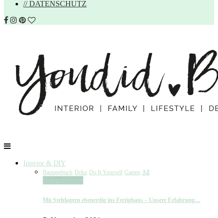
// DATENSCHUTZ
Interior & DIY
Bautagebuch
Deko
Do It Yourself
Garten
All
Bautagebuch
Mit Stelzlagern ebenerdig ins Fertighaus – Unsere Erfahrung…