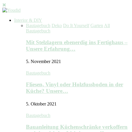
Interior & DIY
Bautagebuch
Deko
Do It Yourself
Garten
All
Bautagebuch
Mit Stelzlagern ebenerdig ins Fertighaus –
Unsere Erfahrung…
5. November 2021
Bautagebuch
Fliesen, Vinyl oder Holzfussboden in der
Küche? Unsere…
5. Oktober 2021
Bautagebuch
Bauanleitung Küchenschränke verkoffern