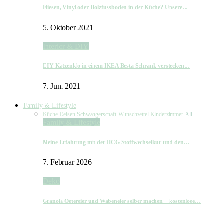
Fliesen, Vinyl oder Holzfussboden in der Küche? Unsere…
5. Oktober 2021
Interior & DIY
DIY Katzenklo in einem IKEA Besta Schrank verstecken…
7. Juni 2021
Family & Lifestyle
Küche
Reisen
Schwangerschaft
Wunschzettel Kinderzimmer
All
Family & Lifestyle
Meine Erfahrung mit der HCG Stoffwechselkur und den…
7. Februar 2026
Deko
Granola Ostereier und Wabeneier selber machen + kostenlose…