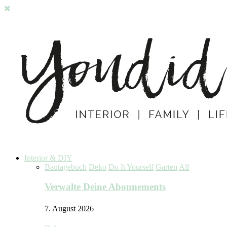
Interior & DIY
Bautagebuch
Deko
Do It Yourself
Garten
All
Verwalte Deine Abonnements
7. August 2026