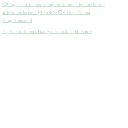
📋Organisiere deinen Alltag mit Routinen & Checklisten
💫Momhacks einer (👧🏻👧🏻🧒🏼👶🏻) Mama
Blog, Amazon ⬇️
Na, wie oft ist euer Handy nur noch die Hörspielz