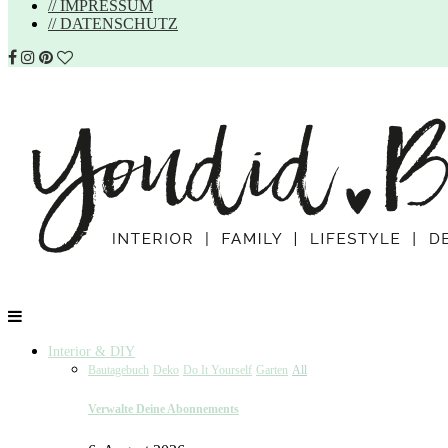
// IMPRESSUM
// DATENSCHUTZ
Interior & DIY
Bautagebuch
Deko
Do It Yourself
Garten
All
Verwalte Deine Abonnements