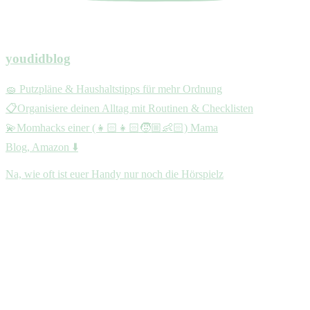
youdidblog
🧽 Putzpläne & Haushaltstipps für mehr Ordnung
📋Organisiere deinen Alltag mit Routinen & Checklisten
💫Momhacks einer (👧🏻👧🏻🧒🏼👶🏻) Mama
Blog, Amazon ⬇️
Na, wie oft ist euer Handy nur noch die Hörspielz