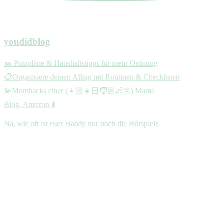
youdidblog
🧽 Putzpläne & Haushaltstipps für mehr Ordnung
📋Organisiere deinen Alltag mit Routinen & Checklisten
💫Momhacks einer (👧🏻👧🏻🧒🏼👶🏻) Mama
Blog, Amazon ⬇️
Na, wie oft ist euer Handy nur noch die Hörspielz