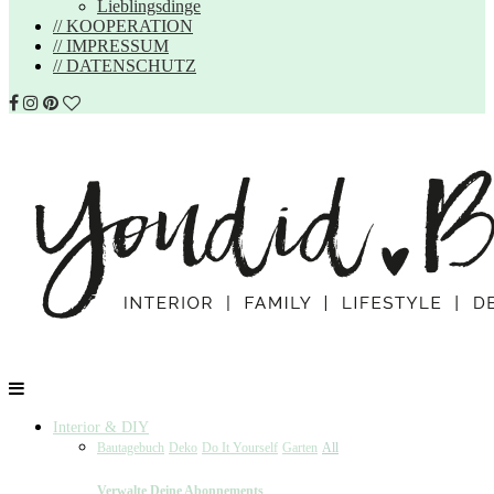
Lieblingsdinge
// KOOPERATION
// IMPRESSUM
// DATENSCHUTZ
Interior & DIY
Bautagebuch
Deko
Do It Yourself
Garten
All
Verwalte Deine Abonnements