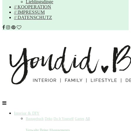
Lieblingsdinge
// KOOPERATION
// IMPRESSUM
// DATENSCHUTZ
Interior & DIY
Bautagebuch
Deko
Do It Yourself
Garten
All
Verwalte Deine Abonnements