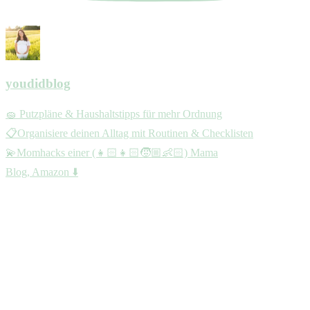
youdidblog
🧽 Putzpläne & Haushaltstipps für mehr Ordnung
📋Organisiere deinen Alltag mit Routinen & Checklisten
💫Momhacks einer (👧🏻👧🏻🧒🏼👶🏻) Mama
Blog, Amazon ⬇️